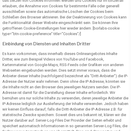
das Setzen von Cookies informiert werden und Cookies nur im Einzelfall
erlauben, die Annahme von Cookies für bestimmte Fälle oder generell
ausschließen sowie das automatische Löschen der Cookies beim
Schließen des Browser aktivieren. Bei der Deaktivierung von Cookies kann
die Funktionalität dieser Website eingeschränkt sein. Sie können Ihre
getroffenen Cookie-Einstellungen hier wieder ändern. [borlabs-cookie
type="btn-cookie-preference" title="Cookies"/]
Einbindung von Diensten und Inhalten Dritter
Es kann vorkommen, dass innerhalb dieses Onlineangebotes Inhalte
Dritter, wie zum Beispiel Videos von YouTube und Facebook,
Kartenmaterial von Google-Maps, RSS-Feeds oder Grafiken von anderen
Webseiten eingebunden werden. Dies setzt immer voraus, dass die
Anbieter dieser Inhalte (nachfolgend bezeichnet als “Dritt-Anbieter”) die IP-
Adresse der Nutzer wahr nehmen. Denn ohne die IP-Adresse, könnten sie
die Inhalte nicht an den Browser des jeweiligen Nutzers senden. Die IP-
Adresse ist damit für die Darstellung dieser Inhalte erforderlich. Wir
bemühen uns nur solche Inhalte zu verwenden, deren jeweilige Anbieter die
IP-Adresse lediglich zur Auslieferung der Inhalte verwenden. Jedoch haben
wir keinen Einfluss darauf, falls die Dritt-Anbieter die IP-Adresse z.B. für
statistische Zwecke speichern. Soweit dies uns bekannt ist, klären wir die
Nutzer darüber auf. Server-Log-Files Der Provider der Seiten erhebt und
speichert automatisch Informationen in so genannten Server-Log Files, die